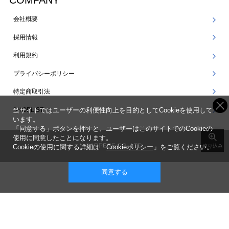
COMPANY
会社概要
採用情報
利用規約
プライバシーポリシー
特定商取引法
SHOPLIST
当サイトではユーザーの利便性向上を目的としてCookieを使用して
います。
「同意する」ボタンを押すと、ユーザーはこのサイトでのCookieの
使用に同意したことになります。
©ARPEGE CO., LTD.
Cookieの使用に関する詳細は「
Cookieポリシー
」をご覧ください。
絞り込み
同意する
表示 ： スマートフォン版 |
PC版