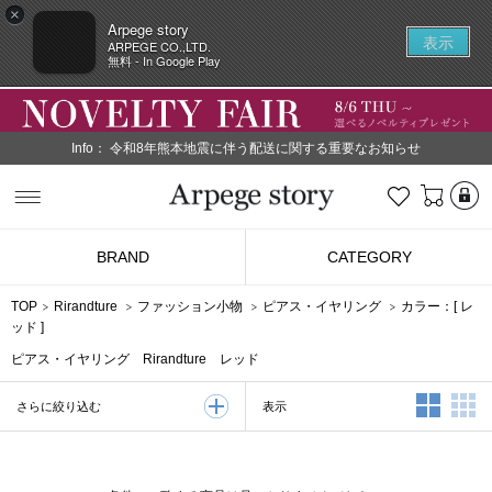
×
Arpege story
表示
ARPEGE CO.,LTD.
無料 - In Google Play
Info：
令和8年熊本地震に伴う配送に関する重要なお知らせ
L
お気に入り
Arpege story
BRAND
CATEGORY
TOP
Rirandture
ファッション小物
ピアス・イヤリング
カラー：[
レ
ッド
]
ピアス・イヤリング Rirandture レッド
2列表示
3
表示
さらに絞り込む