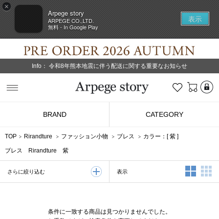
×
Arpege story
表示
ARPEGE CO.,LTD.
無料 - In Google Play
Info：
令和8年熊本地震に伴う配送に関する重要なお知らせ
L
お気に入り
Arpege story
BRAND
CATEGORY
TOP
Rirandture
ファッション小物
ブレス
カラー：[
紫
]
ブレス Rirandture 紫
2列表示
3
表示
さらに絞り込む
条件に一致する商品は見つかりませんでした。