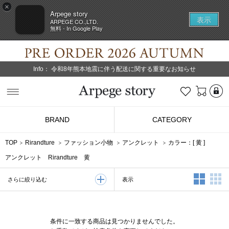
×
Arpege story
表示
ARPEGE CO.,LTD.
無料 - In Google Play
Info：
令和8年熊本地震に伴う配送に関する重要なお知らせ
L
お気に入り
Arpege story
BRAND
CATEGORY
TOP
Rirandture
ファッション小物
アンクレット
カラー：[
黄
]
アンクレット Rirandture 黄
2列表示
3
表示
さらに絞り込む
条件に一致する商品は見つかりませんでした。