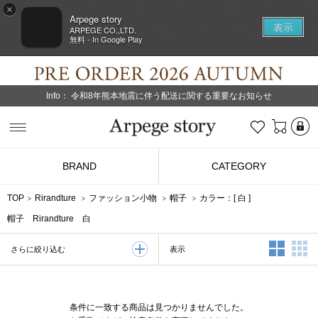
×
Arpege story
表示
ARPEGE CO.,LTD.
無料 - In Google Play
Info：
令和8年熊本地震に伴う配送に関する重要なお知らせ
L
お気に入り
Arpege story
BRAND
CATEGORY
TOP
Rirandture
ファッション小物
帽子
カラー：[
白
]
帽子 Rirandture 白
2列表示
3
表示
さらに絞り込む
条件に一致する商品は見つかりませんでした。