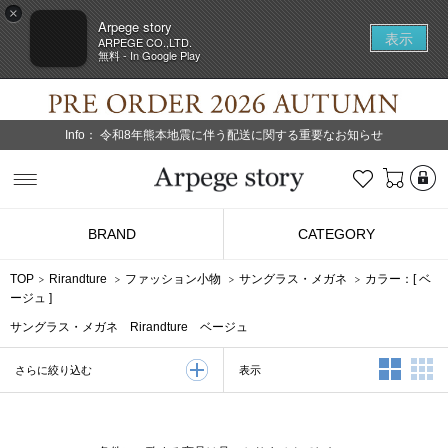
×
Arpege story
表示
ARPEGE CO.,LTD.
無料 - In Google Play
Info：
令和8年熊本地震に伴う配送に関する重要なお知らせ
L
お気に入り
Arpege story
BRAND
CATEGORY
TOP
Rirandture
ファッション小物
サングラス・メガネ
カラー：[
ベ
ージュ
]
サングラス・メガネ Rirandture ベージュ
2列表示
3
表示
さらに絞り込む