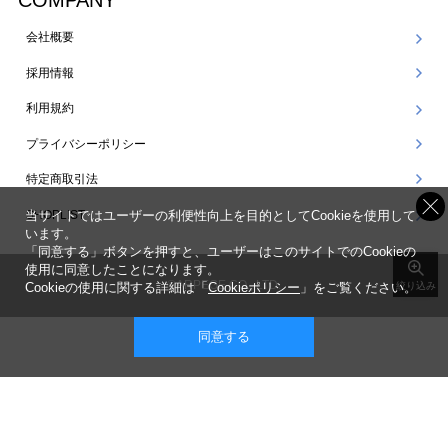
COMPANY
会社概要
採用情報
利用規約
プライバシーポリシー
特定商取引法
SHOPLIST
当サイトではユーザーの利便性向上を目的としてCookieを使用して
います。
「同意する」ボタンを押すと、ユーザーはこのサイトでのCookieの
使用に同意したことになります。
©ARPEGE CO., LTD.
Cookieの使用に関する詳細は「
Cookieポリシー
」をご覧ください。
絞り込み
同意する
表示 ： スマートフォン版 |
PC版