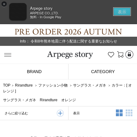
×
Arpege story
表示
ARPEGE CO.,LTD.
無料 - In Google Play
Info：
令和8年熊本地震に伴う配送に関する重要なお知らせ
L
お気に入り
Arpege story
BRAND
CATEGORY
TOP
Rirandture
ファッション小物
サングラス・メガネ
カラー：[
オ
レンジ
]
サングラス・メガネ Rirandture オレンジ
2列表示
3
表示
さらに絞り込む