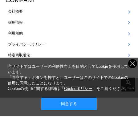
COMPANY
会社概要
採用情報
利用規約
プライバシーポリシー
特定商取引法
SHOPLIST
当サイトではユーザーの利便性向上を目的としてCookieを使用して
います。
「同意する」ボタンを押すと、ユーザーはこのサイトでのCookieの
使用に同意したことになります。
©ARPEGE CO., LTD.
Cookieの使用に関する詳細は「
Cookieポリシー
」をご覧ください。
絞り込み
同意する
表示 ： スマートフォン版 |
PC版