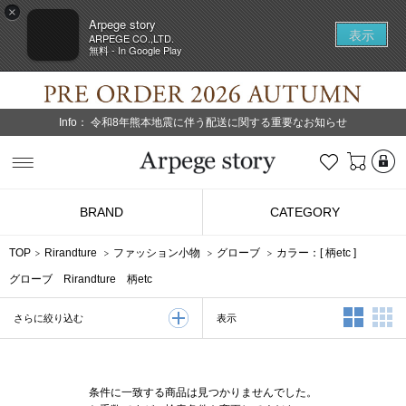
×
Arpege story
表示
ARPEGE CO.,LTD.
無料 - In Google Play
Info：
令和8年熊本地震に伴う配送に関する重要なお知らせ
L
お気に入り
Arpege story
BRAND
CATEGORY
TOP
Rirandture
ファッション小物
グローブ
カラー：[
柄etc
]
グローブ Rirandture 柄etc
2列表示
3
表示
さらに絞り込む
条件に一致する商品は見つかりませんでした。