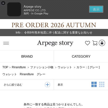
×
Arpege story
表示
ARPEGE CO.,LTD.
無料 - In Google Play
Info：
令和8年熊本地震に伴う配送に関する重要なお知らせ
L
お気に入り
Arpege story
BRAND
CATEGORY
TOP
Rirandture
ファッション小物
ウォレット
カラー：[
グレー
]
ウォレット Rirandture グレー
2列表示
3
表示
さらに絞り込む
条件に一致する商品は見つかりませんでした。