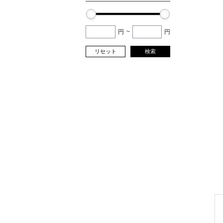
円
~
円
リセット
検索