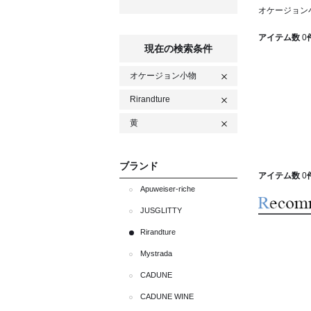
オケージョン小物
アイテム数
0
現在の検索条件
オケージョン小物
Rirandture
黄
ブランド
アイテム数
0
Apuweiser-riche
JUSGLITTY
Rirandture
Mystrada
CADUNE
CADUNE WINE