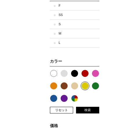
F
SS
S
M
L
カラー
リセット
検索
価格