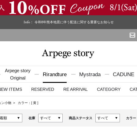
Info：
令和8年熊本地震に伴う配送に関する重要なお知らせ
Arpege story
Rirandture
Mystrada
CADUNE
Original
NEW ITEMS
RESERVED
RE ARRIVAL
CATEGORY
CA
ョン小物
カラー：[
黄
]
在庫
商品ステータス
カラー