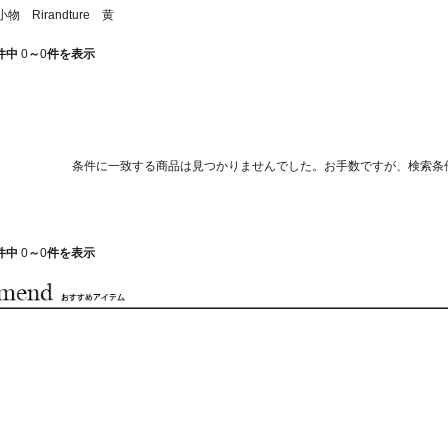
 Rirandture 黄
件中
0
～
0
件を表示
条件に一致する商品は見つかりませんでした。お手数ですが、検索条
件中
0
～
0
件を表示