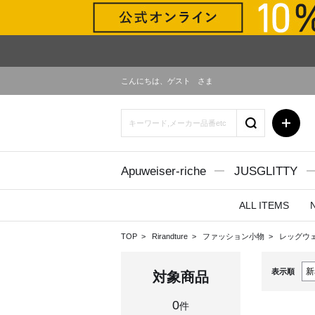
こんにちは、
ゲスト
さま
Apuweiser-riche
JUSGLITTY
ALL ITEMS
TOP
Rirandture
ファッション小物
レッグウ
表示順
対象商品
0
件