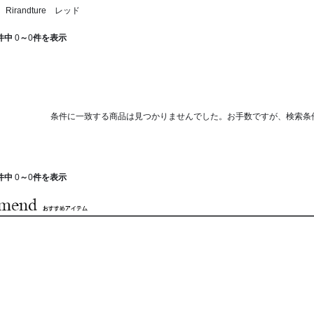
irandture レッド
件中
0
～
0
件を表示
条件に一致する商品は見つかりませんでした。お手数ですが、検索条
件中
0
～
0
件を表示