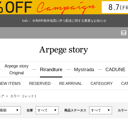
Info：
令和8年熊本地震に伴う配送に関する重要なお知らせ
Arpege story
Rirandture
Mystrada
CADUNE
Original
NEW ITEMS
RESERVED
RE ARRIVAL
CATEGORY
CA
ェア
カラー：[
レッド
]
在庫
商品ステータス
カラー