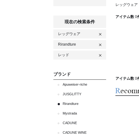
レッグウェア R
アイテム数
0
現在の検索条件
レッグウェア
Rirandture
レッド
ブランド
アイテム数
0
Apuweiser-riche
JUSGLITTY
Rirandture
Mystrada
CADUNE
CADUNE WINE