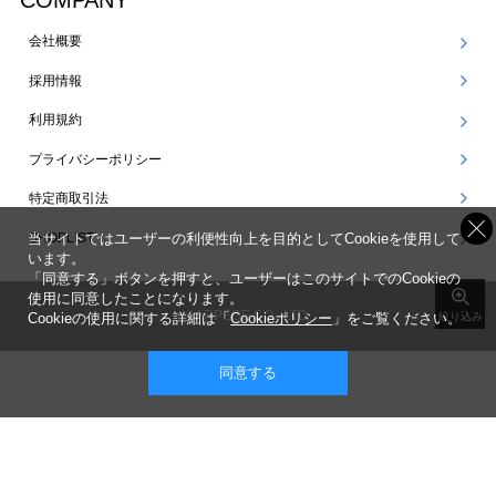
COMPANY
会社概要
採用情報
利用規約
プライバシーポリシー
特定商取引法
SHOPLIST
当サイトではユーザーの利便性向上を目的としてCookieを使用して
います。
「同意する」ボタンを押すと、ユーザーはこのサイトでのCookieの
使用に同意したことになります。
©ARPEGE CO., LTD.
Cookieの使用に関する詳細は「
Cookieポリシー
」をご覧ください。
絞り込み
同意する
表示 ： スマートフォン版 |
PC版