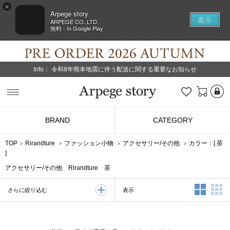
×
Arpege story
表示
ARPEGE CO.,LTD.
無料 - In Google Play
Info：
令和8年熊本地震に伴う配送に関する重要なお知らせ
L
お気に入り
Arpege story
BRAND
CATEGORY
TOP
Rirandture
ファッション小物
アクセサリー/その他
カラー：[
茶
]
アクセサリー/その他 Rirandture 茶
2列表示
3
表示
さらに絞り込む