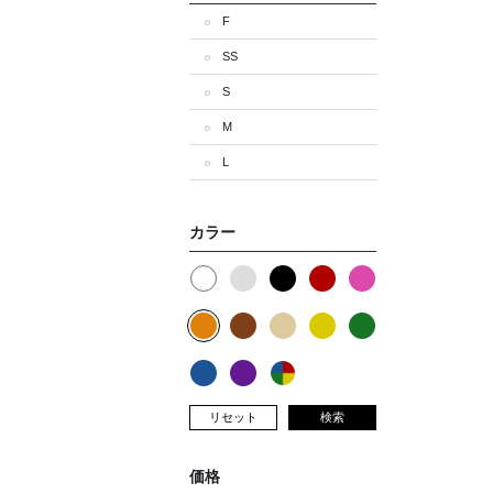
F
SS
S
M
L
カラー
リセット
検索
価格