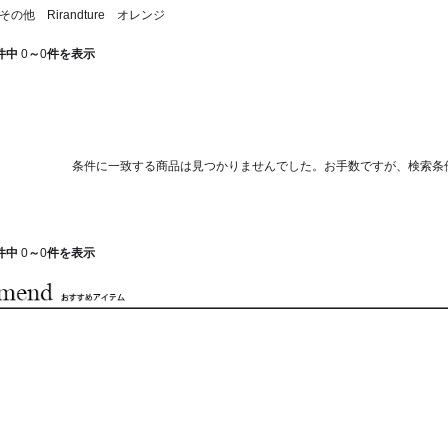
の他 Rirandture オレンジ
件中
0
～
0
件を表示
条件に一致する商品は見つかりませんでした。お手数ですが、検索条
件中
0
～
0
件を表示