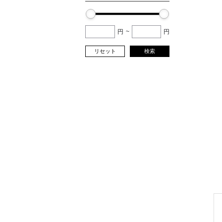
円
~
円
リセット
検索