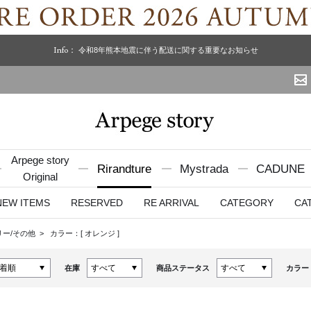
Info：
令和8年熊本地震に伴う配送に関する重要なお知らせ
Arpege story
Rirandture
Mystrada
CADUNE
Original
NEW ITEMS
RESERVED
RE ARRIVAL
CATEGORY
CA
リー/その他
カラー：[
オレンジ
]
在庫
商品ステータス
カラー