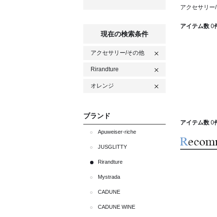
アクセサリー/そ
アイテム数
0
現在の検索条件
アクセサリー/その他
Rirandture
オレンジ
ブランド
アイテム数
0
Apuweiser-riche
JUSGLITTY
Rirandture
Mystrada
CADUNE
CADUNE WINE