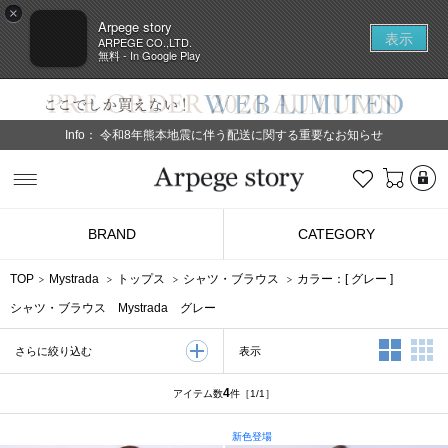
×
Arpege story
表示
ARPEGE CO.,LTD.
無料 - In Google Play
Info：
令和8年熊本地震に伴う配送に関する重要なお知らせ
L
お気に入り
Arpege story
BRAND
CATEGORY
TOP
Mystrada
トップス
シャツ・ブラウス
カラー：[
グレー
]
シャツ・ブラウス Mystrada グレー
2列表示
3
表示
さらに絞り込む
4
アイテム数
件
［1/1］
新色登場