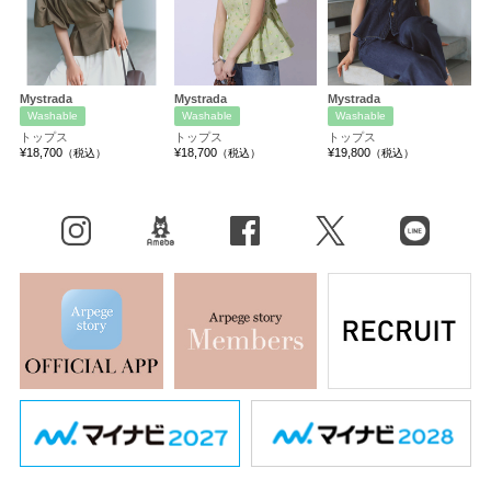
Mystrada
Mystrada
Mystrada
Washable
Washable
Washable
トップス
トップス
トップス
¥18,700
¥18,700
¥19,800
（税込）
（税込）
（税込）
Instagram
BLOG
facebook
X（旧Twitter）
LINE