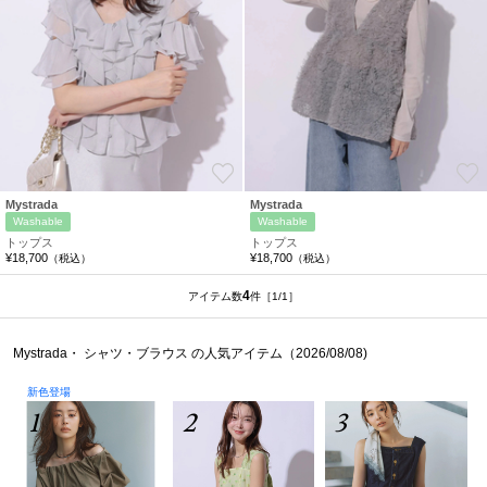
お気に入り
Mystrada
Mystrada
Washable
Washable
トップス
トップス
¥18,700
¥18,700
（税込）
（税込）
4
アイテム数
件
［1/1］
Mystrada・ シャツ・ブラウス の人気アイテム（2026/08/08)
新色登場
1
2
3