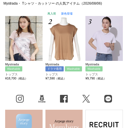
Mystrada・ Tシャツ・カットソー の人気アイテム（2026/08/06)
再入荷
新色登場
1
2
3
Mystrada
Mystrada
Mystrada
Washable
ドラマ着用
Washable
Washable
トップス
トップス
トップス
¥18,700
¥7,590
¥9,790
（税込）
（税込）
（税込）
Instagram
BLOG
facebook
X（旧Twitter）
LINE