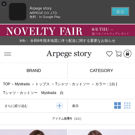
×
Arpege story
表示
ARPEGE CO.,LTD.
無料 - In Google Play
Info：
令和8年熊本地震に伴う配送に関する重要なお知らせ
L
お気に入り
Arpege story
BRAND
CATEGORY
TOP
Mystrada
トップス
Tシャツ・カットソー
カラー：[
白
]
Tシャツ・カットソー Mystrada 白
2列表示
3
表示
さらに絞り込む
9
アイテム数
件
［1/1］