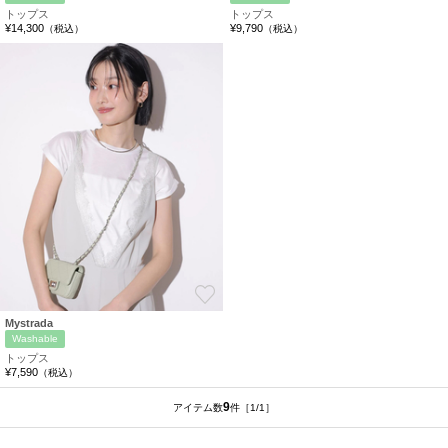
トップス
トップス
¥14,300
¥9,790
（税込）
（税込）
お気に入り
Mystrada
Washable
トップス
¥7,590
（税込）
9
アイテム数
件
［1/1］