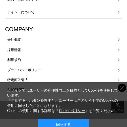
ポイントについて
COMPANY
会社概要
採用情報
利用規約
プライバシーポリシー
特定商取引法
SHOPLIST
当サイトではユーザーの利便性向上を目的としてCookieを使用して
います。
「同意する」ボタンを押すと、ユーザーはこのサイトでのCookieの
使用に同意したことになります。
©ARPEGE CO., LTD.
Cookieの使用に関する詳細は「
Cookieポリシー
」をご覧ください。
絞り込み
同意する