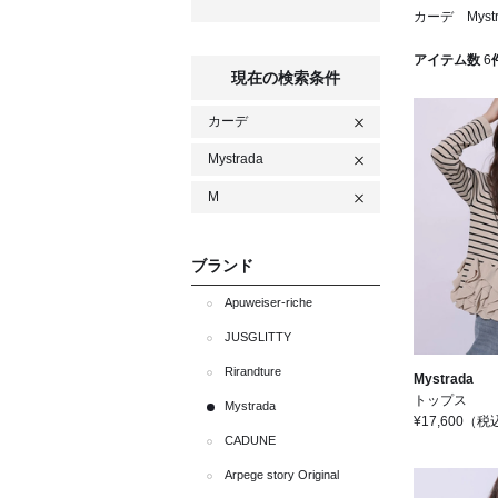
カーデ Myst
アイテム数
6
現在の検索条件
カーデ
Mystrada
M
ブランド
Apuweiser-riche
JUSGLITTY
Rirandture
Mystrada
トップス
Mystrada
¥17,600
（税
CADUNE
Arpege story Original