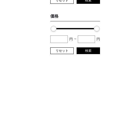
リセット
検索
価格
円
~
円
リセット
検索