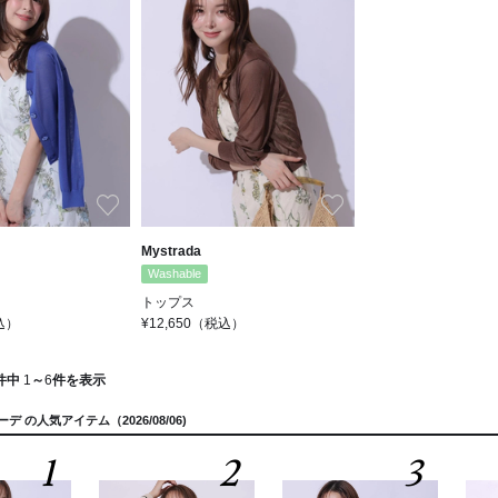
お気に入り
お気に入り
Mystrada
Washable
トップス
込）
¥12,650
（税込）
件中
1
～
6
件を表示
カーデ の人気アイテム（2026/08/06)
1
2
3