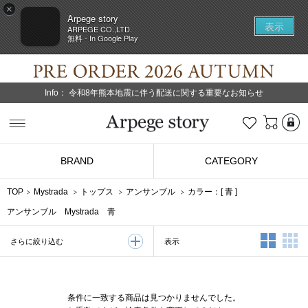
×
Arpege story
表示
ARPEGE CO.,LTD.
無料 - In Google Play
Info：
令和8年熊本地震に伴う配送に関する重要なお知らせ
L
お気に入り
Arpege story
BRAND
CATEGORY
TOP
Mystrada
トップス
アンサンブル
カラー：[
青
]
アンサンブル Mystrada 青
2列表示
3
表示
さらに絞り込む
条件に一致する商品は見つかりませんでした。