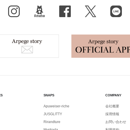
Instagram
BLOG
facebook
X（旧Twitter）
LINE
ES
SNAPS
COMPANY
Apuweiser-riche
会社概要
JUSGLITTY
採用情報
Rirandture
お問い合わせ
Mystrada
利用規約