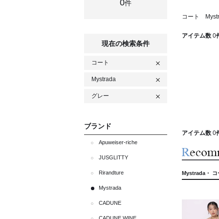
0
件
コート Myst
アイテム数
0
現在の検索条件
コート
Mystrada
グレー
ブランド
アイテム数
0
Apuweiser-riche
JUSGLITTY
Rirandture
Mystrada・ 
Mystrada
CADUNE
CADUNE WINE