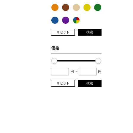
リセット
検索
価格
円
~
円
リセット
検索