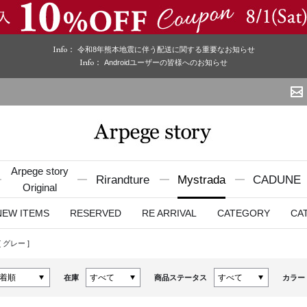
Info：
令和8年熊本地震に伴う配送に関する重要なお知らせ
Info：
Androidユーザーの皆様へのお知らせ
Arpege story
Rirandture
Mystrada
CADUNE
Original
NEW ITEMS
RESERVED
RE ARRIVAL
CATEGORY
CA
[
グレー
]
在庫
商品ステータス
カラー