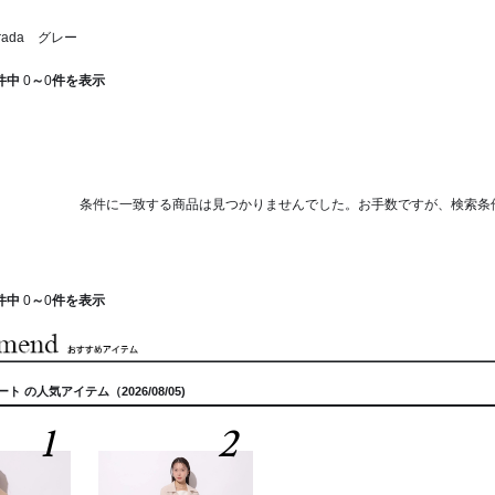
rada グレー
件中
0
～
0
件を表示
条件に一致する商品は見つかりませんでした。お手数ですが、検索条
件中
0
～
0
件を表示
コート の人気アイテム（2026/08/05)
1
2