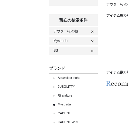
アウター/その他
アイテム数
0
現在の検索条件
アウター/その他
Mystrada
SS
ブランド
アイテム数
0
Apuweiser-riche
JUSGLITTY
Rirandture
Mystrada
CADUNE
CADUNE WINE