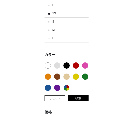
F
SS
S
M
L
カラー
リセット
検索
価格