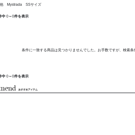
 Mystrada SSサイズ
件中
0
～
0
件を表示
条件に一致する商品は見つかりませんでした。お手数ですが、検索条
件中
0
～
0
件を表示