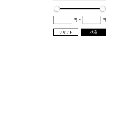
円
~
円
リセット
検索