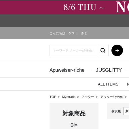
こんにちは、
ゲスト
さま
Apuweiser-riche
JUSGLITTY
ALL ITEMS
TOP
Mystrada
アウター
アウター/その他
表示順
対象商品
0
件