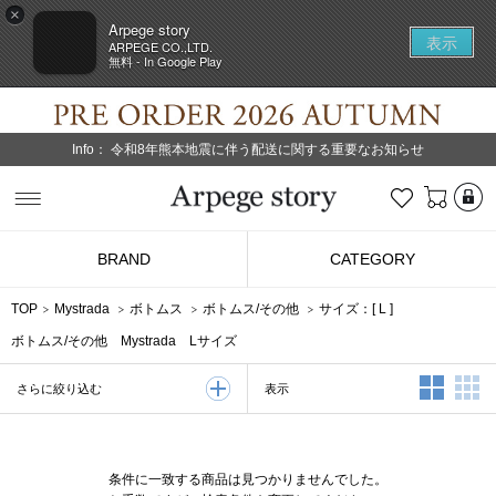
×
Arpege story
表示
ARPEGE CO.,LTD.
無料 - In Google Play
Info：
令和8年熊本地震に伴う配送に関する重要なお知らせ
L
お気に入り
Arpege story
BRAND
CATEGORY
TOP
Mystrada
ボトムス
ボトムス/その他
サイズ：[
L
]
ボトムス/その他 Mystrada Lサイズ
2列表示
3
表示
さらに絞り込む
条件に一致する商品は見つかりませんでした。