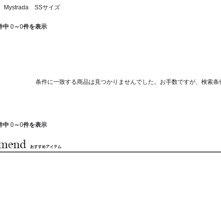
ystrada SSサイズ
件中
0
～
0
件を表示
条件に一致する商品は見つかりませんでした。お手数ですが、検索条
件中
0
～
0
件を表示