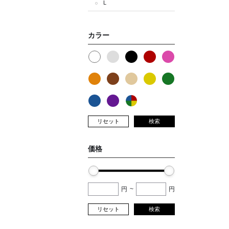
L
カラー
リセット
検索
価格
円
~
円
リセット
検索