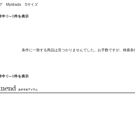
 Mystrada Sサイズ
件中
0
～
0
件を表示
条件に一致する商品は見つかりませんでした。お手数ですが、検索条
件中
0
～
0
件を表示