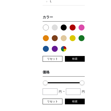
L
カラー
リセット
検索
価格
円
~
円
リセット
検索