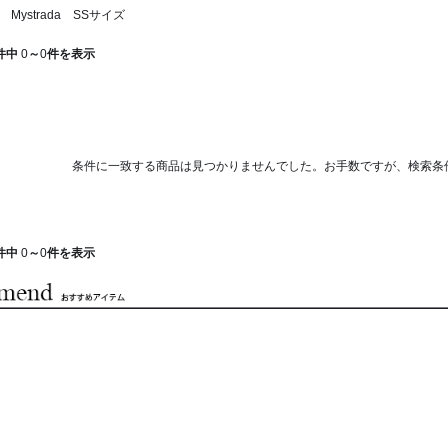
Mystrada SSサイズ
件中
0
～
0
件を表示
条件に一致する商品は見つかりませんでした。お手数ですが、検索条
件中
0
～
0
件を表示