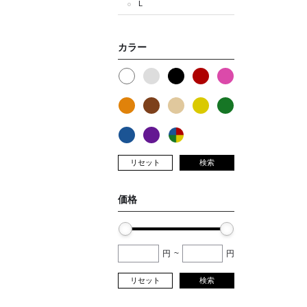
L
カラー
リセット
検索
価格
円
~
円
リセット
検索