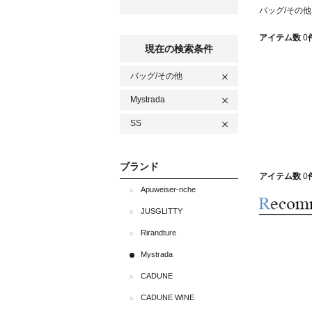
バッグ/その他 
アイテム数
0
現在の検索条件
バッグ/その他
Mystrada
SS
ブランド
アイテム数
0
Apuweiser-riche
JUSGLITTY
Rirandture
Mystrada
CADUNE
CADUNE WINE