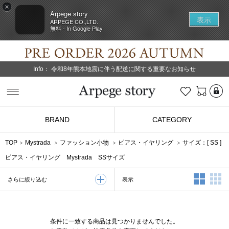
×
Arpege story
表示
ARPEGE CO.,LTD.
無料 - In Google Play
Info：
令和8年熊本地震に伴う配送に関する重要なお知らせ
L
お気に入り
Arpege story
BRAND
CATEGORY
TOP
Mystrada
ファッション小物
ピアス・イヤリング
サイズ：[
SS
]
ピアス・イヤリング Mystrada SSサイズ
2列表示
3
表示
さらに絞り込む
条件に一致する商品は見つかりませんでした。