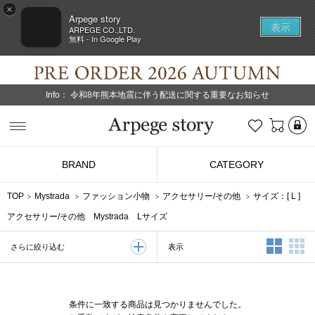
×
Arpege story
表示
ARPEGE CO.,LTD.
無料 - In Google Play
Info：
令和8年熊本地震に伴う配送に関する重要なお知らせ
L
お気に入り
Arpege story
BRAND
CATEGORY
TOP
Mystrada
ファッション小物
アクセサリー/その他
サイズ：[
L
]
アクセサリー/その他 Mystrada Lサイズ
2列表示
3
表示
さらに絞り込む
条件に一致する商品は見つかりませんでした。