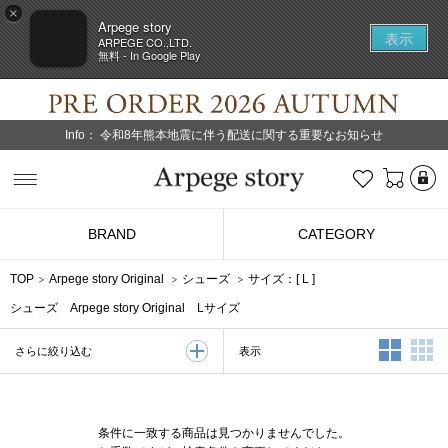
×
Arpege story
表示
ARPEGE CO.,LTD.
無料 - In Google Play
Info：
令和8年熊本地震に伴う配送に関する重要なお知らせ
L
お気に入り
Arpege story
BRAND
CATEGORY
TOP
Arpege story Original
シューズ
サイズ：[
L
]
シューズ Arpege story Original Lサイズ
2列表示
3
表示
さらに絞り込む
条件に一致する商品は見つかりませんでした。