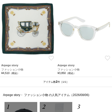
お気に入り
Arpege story
Arpege story
ファッション小物
ファッション小物
¥4,510
¥3,850
（税込）
（税込）
2
アイテム数
件
［1/1］
Arpege story・ ファッション小物 の人気アイテム（2026/08/06)
1
2
3