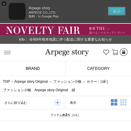
×
Arpege story
表示
ARPEGE CO.,LTD.
無料 - In Google Play
Info：
令和8年熊本地震に伴う配送に関する重要なお知らせ
L
お気に入り
Arpege story
BRAND
CATEGORY
TOP
Arpege story Original
ファッション小物
カラー：[
緑
]
ファッション小物 Arpege story Original 緑
2列表示
3
表示
さらに絞り込む
2
アイテム数
件
［1/1］