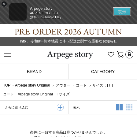
×
Arpege story
表示
ARPEGE CO.,LTD.
無料 - In Google Play
Info：
令和8年熊本地震に伴う配送に関する重要なお知らせ
L
お気に入り
Arpege story
BRAND
CATEGORY
TOP
Arpege story Original
アウター
コート
サイズ：[
F
]
コート Arpege story Original Fサイズ
2列表示
3
表示
さらに絞り込む
条件に一致する商品は見つかりませんでした。