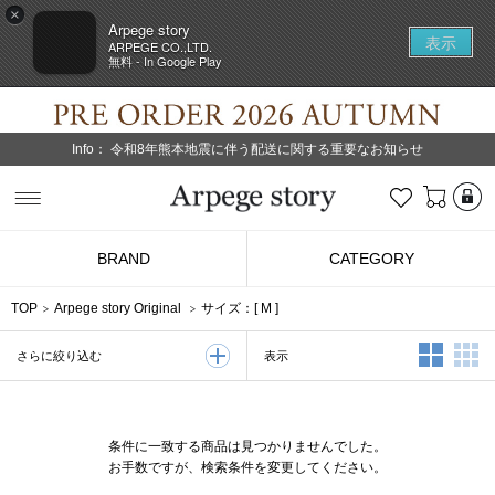
×
Arpege story
表示
ARPEGE CO.,LTD.
無料 - In Google Play
Info：
令和8年熊本地震に伴う配送に関する重要なお知らせ
L
お気に入り
Arpege story
BRAND
CATEGORY
TOP
Arpege story Original
サイズ：[
M
]
2列表示
3
表示
さらに絞り込む
条件に一致する商品は見つかりませんでした。
お手数ですが、検索条件を変更してください。