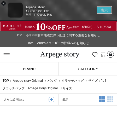
×
Arpege story
表示
ARPEGE CO.,LTD.
無料 - In Google Play
Info：
令和8年熊本地震に伴う配送に関する重要なお知らせ
Info：
Androidユーザーの皆様へのお知らせ
L
お気に入り
Arpege story
BRAND
CATEGORY
TOP
Arpege story Original
バッグ
クラッチバッグ
サイズ：[
L
]
クラッチバッグ Arpege story Original Lサイズ
2列表示
3
表示
さらに絞り込む