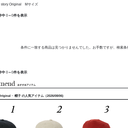
story Original Mサイズ
件中
0
～
0
件を表示
条件に一致する商品は見つかりませんでした。お手数ですが、検索条
件中
0
～
0
件を表示
y Original・ 帽子 の人気アイテム（2026/08/06)
1
2
3