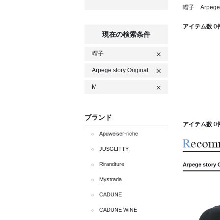
帽子 Arpege 
アイテム数
0
現在の検索条件
帽子
Arpege story Original
M
ブランド
アイテム数
0
Apuweiser-riche
JUSGLITTY
Rirandture
Arpege stor
Mystrada
CADUNE
CADUNE WINE