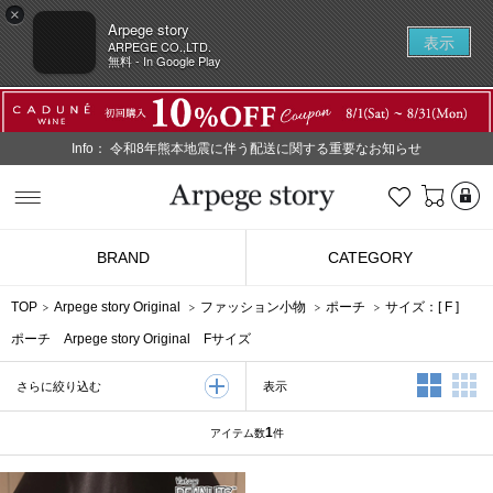
×
Arpege story
表示
ARPEGE CO.,LTD.
無料 - In Google Play
Info：
令和8年熊本地震に伴う配送に関する重要なお知らせ
L
お気に入り
Arpege story
BRAND
CATEGORY
TOP
Arpege story Original
ファッション小物
ポーチ
サイズ：[
F
]
ポーチ Arpege story Original Fサイズ
2列表示
3
表示
さらに絞り込む
1
アイテム数
件