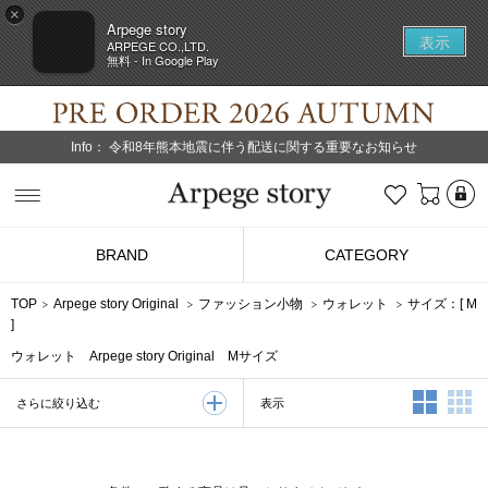
×
Arpege story
表示
ARPEGE CO.,LTD.
無料 - In Google Play
Info：
令和8年熊本地震に伴う配送に関する重要なお知らせ
L
お気に入り
Arpege story
BRAND
CATEGORY
TOP
Arpege story Original
ファッション小物
ウォレット
サイズ：[
M
]
ウォレット Arpege story Original Mサイズ
2列表示
3
表示
さらに絞り込む