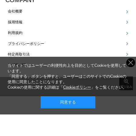
COMPANY
会社概要
採用情報
利用規約
プライバシーポリシー
特定商取引法
SHOPLIST
当サイトではユーザーの利便性向上を目的としてCookieを使用して
います。
「同意する」ボタンを押すと、ユーザーはこのサイトでのCookieの
使用に同意したことになります。
©ARPEGE CO., LTD.
Cookieの使用に関する詳細は「
Cookieポリシー
」をご覧ください。
絞り込み
同意する
表示 ： スマートフォン版 |
PC版