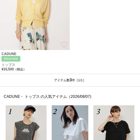
お気に入り
CADUNE
Washable
トップス
¥16,500
（税込）
3
アイテム数
件
［1/1］
CADUNE・ トップス の人気アイテム（2026/08/07)
1
2
3