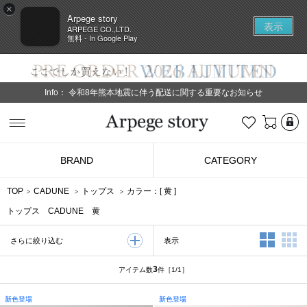
×
Arpege story
表示
ARPEGE CO.,LTD.
無料 - In Google Play
Info：
令和8年熊本地震に伴う配送に関する重要なお知らせ
L
お気に入り
Arpege story
BRAND
CATEGORY
TOP
CADUNE
トップス
カラー：[
黄
]
トップス CADUNE 黄
2列表示
3
表示
さらに絞り込む
3
アイテム数
件
［1/1］
新色登場
新色登場