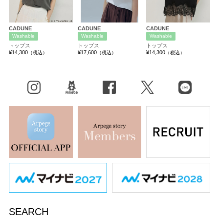
CADUNE
CADUNE
CADUNE
Washable
Washable
Washable
トップス
トップス
トップス
¥14,300
¥17,600
¥14,300
（税込）
（税込）
（税込）
Instagram
BLOG
facebook
X（旧Twitter）
LINE
SEARCH