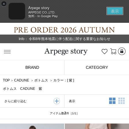
×
Arpege story
表示
ARPEGE CO.,LTD.
無料 - In Google Play
Info：
令和8年熊本地震に伴う配送に関する重要なお知らせ
L
お気に入り
Arpege story
BRAND
CATEGORY
TOP
CADUNE
ボトムス
カラー：[
紫
]
ボトムス CADUNE 紫
2列表示
3
表示
さらに絞り込む
2
アイテム数
件
［1/1］