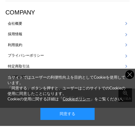
COMPANY
会社概要
採用情報
利用規約
プライバシーポリシー
特定商取引法
SHOPLIST
当サイトではユーザーの利便性向上を目的としてCookieを使用して
います。
「同意する」ボタンを押すと、ユーザーはこのサイトでのCookieの
使用に同意したことになります。
©ARPEGE CO., LTD.
Cookieの使用に関する詳細は「
Cookieポリシー
」をご覧ください。
絞り込み
同意する
表示 ： スマートフォン版 |
PC版