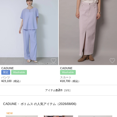
お気に入り
CADUNE
CADUNE
限定
Washable
Washable
パンツ
スカート
¥23,100
¥18,700
（税込）
（税込）
2
アイテム数
件
［1/1］
CADUNE・ ボトムス の人気アイテム（2026/08/06)
NEW