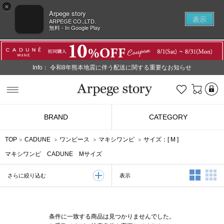
×
Arpege story
表示
ARPEGE CO.,LTD.
無料 - In Google Play
Info：
令和8年熊本地震に伴う配送に関する重要なお知らせ
L
お気に入り
Arpege story
BRAND
CATEGORY
TOP
CADUNE
ワンピース
マキシワンピ
サイズ：[
M
]
マキシワンピ CADUNE Mサイズ
2列表示
3
表示
さらに絞り込む
条件に一致する商品は見つかりませんでした。