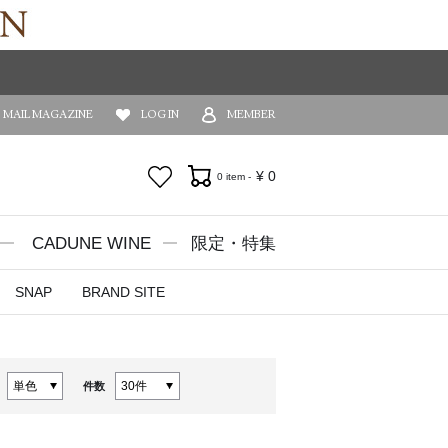
MAIL MAGAZINE
LOG IN
MEMBER
お気に入り
¥
0
0 item -
CADUNE WINE
限定・特集
SNAP
BRAND SITE
件数