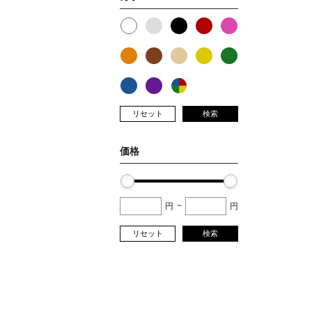
リセット
検索
価格
円
~
円
リセット
検索