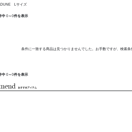
DUNE Lサイズ
件中
0
～
0
件を表示
条件に一致する商品は見つかりませんでした。お手数ですが、検索条
件中
0
～
0
件を表示