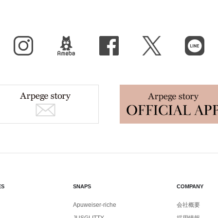
Instagram
BLOG
facebook
X（旧Twitter）
LINE
ES
SNAPS
COMPANY
Apuweiser-riche
会社概要