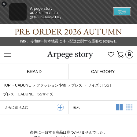
×
Arpege story
表示
ARPEGE CO.,LTD.
無料 - In Google Play
Info：
令和8年熊本地震に伴う配送に関する重要なお知らせ
L
お気に入り
Arpege story
BRAND
CATEGORY
TOP
CADUNE
ファッション小物
ブレス
サイズ：[
SS
]
ブレス CADUNE SSサイズ
2列表示
3
表示
さらに絞り込む
条件に一致する商品は見つかりませんでした。