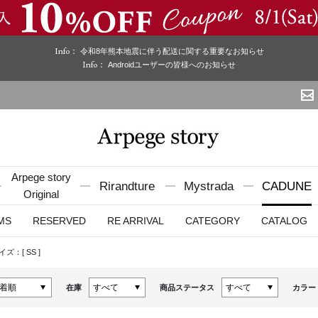
Info：
令和8年熊本地震に伴う配送に関する重要なお知らせ
Info：
Androidユーザーの皆様へのお知らせ
Arpege story
Rirandture
Mystrada
CADUNE
Original
MS
RESERVED
RE ARRIVAL
CATEGORY
CATALOG
イズ：[
SS
]
在庫
商品ステータス
カラー