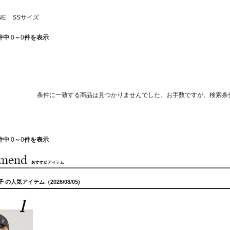
NE SSサイズ
件中
0
～
0
件を表示
条件に一致する商品は見つかりませんでした。お手数ですが、検索条
件中
0
～
0
件を表示
子 の人気アイテム（2026/08/05)
1