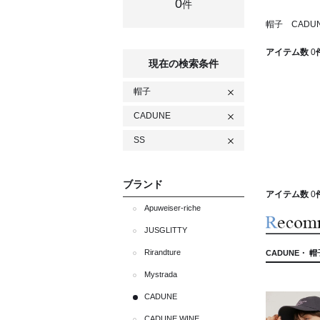
0
件
帽子 CADU
アイテム数
0
現在の検索条件
帽子
CADUNE
SS
ブランド
アイテム数
0
Apuweiser-riche
JUSGLITTY
Rirandture
CADUNE・ 帽
Mystrada
CADUNE
CADUNE WINE