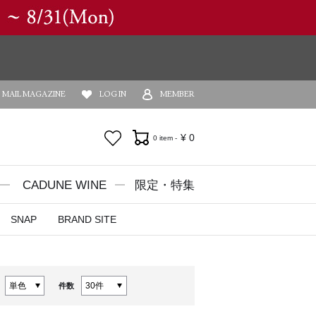
MAIL MAGAZINE
LOG IN
MEMBER
お気に入り
¥
0
0 item -
CADUNE WINE
限定・特集
SNAP
BRAND SITE
件数