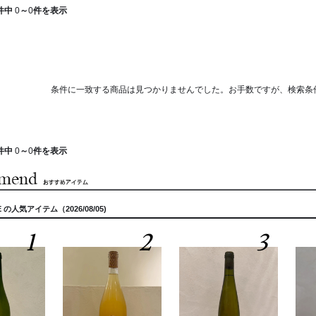
件中
0
～
0
件を表示
条件に一致する商品は見つかりませんでした。お手数ですが、検索条
件中
0
～
0
件を表示
E の人気アイテム（2026/08/05)
1
2
3