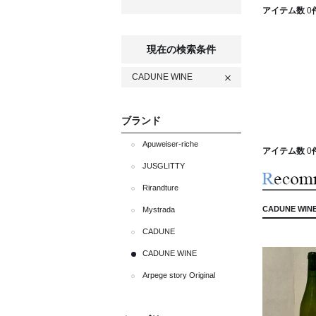
アイテム数
0
現在の検索条件
CADUNE WINE
ブランド
Apuweiser-riche
アイテム数
0
JUSGLITTY
Rirandture
CADUNE WIN
Mystrada
CADUNE
CADUNE WINE
Arpege story Original