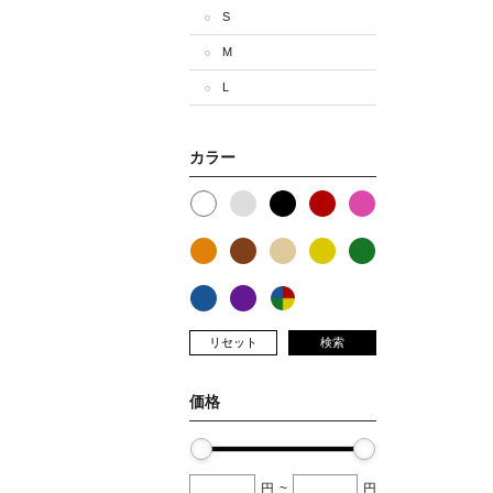
S
M
L
カラー
リセット
検索
価格
円
~
円