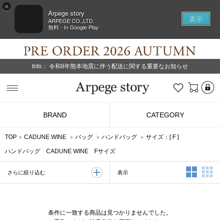
×
Arpege story
表示
ARPEGE CO.,LTD.
無料 - In Google Play
Info：
令和8年熊本地震に伴う配送に関する重要なお知らせ
L
お気に入り
Arpege story
BRAND
CATEGORY
TOP
CADUNE WINE
バッグ
ハンドバッグ
サイズ：[
F
]
ハンドバッグ CADUNE WINE Fサイズ
2列表示
3
表示
さらに絞り込む
条件に一致する商品は見つかりませんでした。