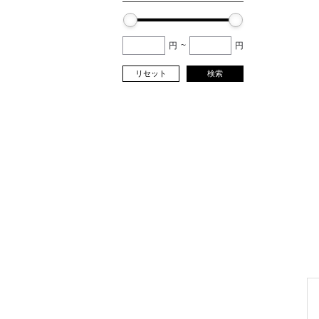
円
~
円
リセット
検索