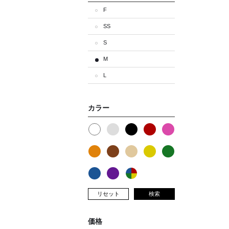
F
SS
S
M
L
カラー
リセット
検索
価格