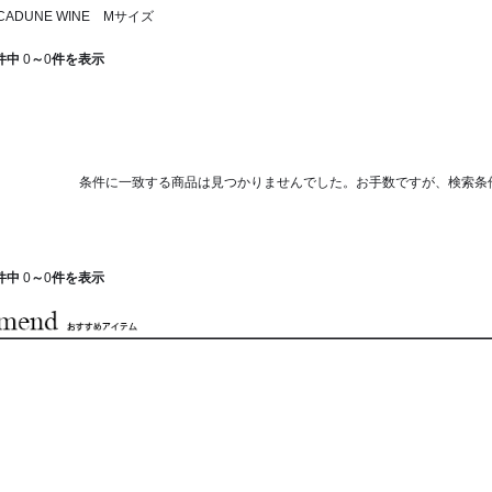
ADUNE WINE Mサイズ
件中
0
～
0
件を表示
条件に一致する商品は見つかりませんでした。お手数ですが、検索条
件中
0
～
0
件を表示