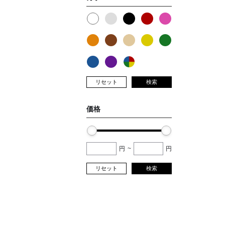
リセット
検索
価格
円
~
円
リセット
検索