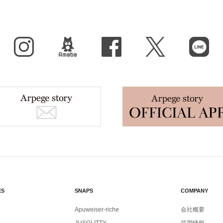
Instagram
BLOG
facebook
X（旧Twitter）
LINE
ES
SNAPS
COMPANY
Apuweiser-riche
会社概要