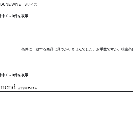
DUNE WINE Sサイズ
件中
0
～
0
件を表示
条件に一致する商品は見つかりませんでした。お手数ですが、検索条
件中
0
～
0
件を表示