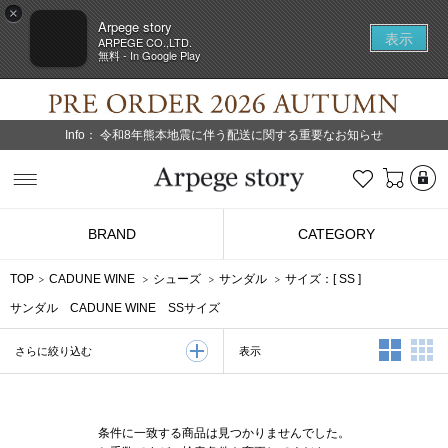
×
Arpege story
表示
ARPEGE CO.,LTD.
無料 - In Google Play
Info：
令和8年熊本地震に伴う配送に関する重要なお知らせ
L
お気に入り
Arpege story
BRAND
CATEGORY
TOP
CADUNE WINE
シューズ
サンダル
サイズ：[
SS
]
サンダル CADUNE WINE SSサイズ
2列表示
3
表示
さらに絞り込む
条件に一致する商品は見つかりませんでした。