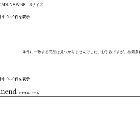
ADUNE WINE Sサイズ
件中
0
～
0
件を表示
条件に一致する商品は見つかりませんでした。お手数ですが、検索条
件中
0
～
0
件を表示