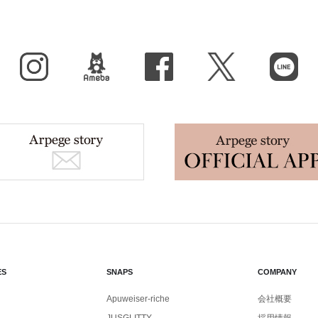
Instagram
BLOG
facebook
X（旧Twitter）
LINE
ES
SNAPS
COMPANY
Apuweiser-riche
会社概要