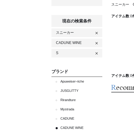
スニーカー C
アイテム数
0
現在の検索条件
スニーカー
CADUNE WINE
S
ブランド
アイテム数
0
Apuweiser-riche
JUSGLITTY
Rirandture
Mystrada
CADUNE
CADUNE WINE