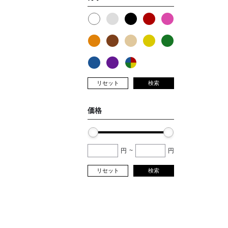
リセット
検索
価格
円
~
円
リセット
検索