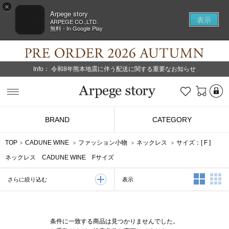
×
Arpege story
表示
ARPEGE CO.,LTD.
無料 - In Google Play
Info：
令和8年熊本地震に伴う配送に関する重要なお知らせ
L
お気に入り
Arpege story
BRAND
CATEGORY
TOP
CADUNE WINE
ファッション小物
ネックレス
サイズ：[
F
]
ネックレス CADUNE WINE Fサイズ
2列表示
3
表示
さらに絞り込む
条件に一致する商品は見つかりませんでした。