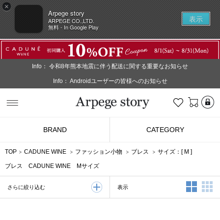
×
Arpege story
表示
ARPEGE CO.,LTD.
無料 - In Google Play
Info：
令和8年熊本地震に伴う配送に関する重要なお知らせ
Info：
Androidユーザーの皆様へのお知らせ
L
お気に入り
Arpege story
BRAND
CATEGORY
TOP
CADUNE WINE
ファッション小物
ブレス
サイズ：[
M
]
ブレス CADUNE WINE Mサイズ
2列表示
3
表示
さらに絞り込む