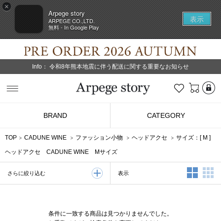
×
Arpege story
表示
ARPEGE CO.,LTD.
無料 - In Google Play
Info：
令和8年熊本地震に伴う配送に関する重要なお知らせ
L
お気に入り
Arpege story
BRAND
CATEGORY
TOP
CADUNE WINE
ファッション小物
ヘッドアクセ
サイズ：[
M
]
ヘッドアクセ CADUNE WINE Mサイズ
2列表示
3
表示
さらに絞り込む
条件に一致する商品は見つかりませんでした。