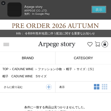
×
Arpege story
表示
ARPEGE CO.,LTD.
無料 - In Google Play
Info：
令和8年熊本地震に伴う配送に関する重要なお知らせ
L
お気に入り
Arpege story
BRAND
CATEGORY
TOP
CADUNE WINE
ファッション小物
帽子
サイズ：[
S
]
帽子 CADUNE WINE Sサイズ
2列表示
3
表示
さらに絞り込む
条件に一致する商品は見つかりませんでした。