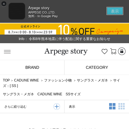
×
Arpege story
表示
ARPEGE CO.,LTD.
無料 - In Google Play
Info：
令和8年熊本地震に伴う配送に関する重要なお知らせ
L
お気に入り
Arpege story
BRAND
CATEGORY
TOP
CADUNE WINE
ファッション小物
サングラス・メガネ
サイ
ズ：[
SS
]
サングラス・メガネ CADUNE WINE SSサイズ
2列表示
3
表示
さらに絞り込む