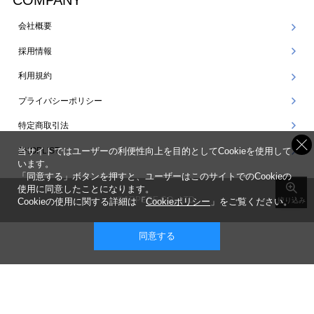
COMPANY
会社概要
採用情報
利用規約
プライバシーポリシー
特定商取引法
SHOPLIST
当サイトではユーザーの利便性向上を目的としてCookieを使用して
います。
「同意する」ボタンを押すと、ユーザーはこのサイトでのCookieの
使用に同意したことになります。
©ARPEGE CO., LTD.
Cookieの使用に関する詳細は「
Cookieポリシー
」をご覧ください。
絞り込み
同意する
表示 ： スマートフォン版 |
PC版