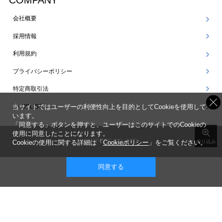
COMPANY
会社概要
採用情報
利用規約
プライバシーポリシー
特定商取引法
SHOPLIST
当サイトではユーザーの利便性向上を目的としてCookieを使用して
います。
「同意する」ボタンを押すと、ユーザーはこのサイトでのCookieの
使用に同意したことになります。
©ARPEGE CO., LTD.
Cookieの使用に関する詳細は「
Cookieポリシー
」をご覧ください。
絞り込み
同意する
表示 ： スマートフォン版 |
PC版